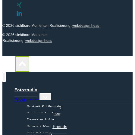
© 2026 sichtbare Momente
| Realisierung:
webdesign hess
© 2026 sichtbare Momente
Realisierung:
webdesign hess
Fotostudio
Untermenü
Privatkunden
umschalten
Portrait & Lifestyle
Beauty & Fashion
Dessous & Akt
Paare & Best Friends
Kids & Family