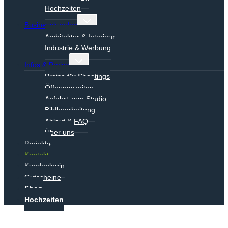
Hochzeiten
Untermenü
Businesskunden
umschalten
Architektur & Interieur
Industrie & Werbung
Untermenü
Infos & Preise
umschalten
Preise für Shootings
Öffnungszeiten
Anfahrt zum Studio
Bildbearbeitung
Ablauf & FAQ
Über uns
Projekte
Kontakt
Kundenlogin
Gutscheine
Shop
Hochzeiten