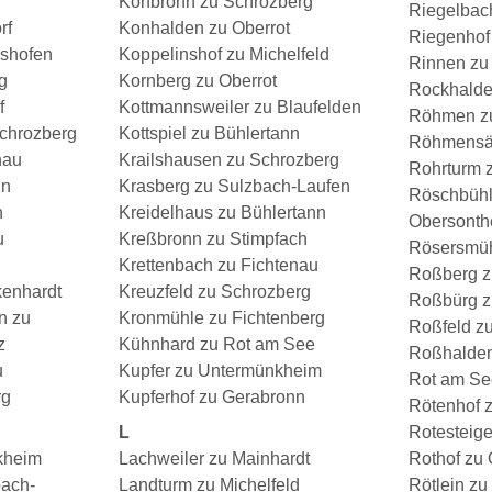
Könbronn zu Schrozberg
Riegelbac
rf
Konhalden zu Oberrot
Riegenhof
lshofen
Koppelinshof zu Michelfeld
Rinnen zu 
g
Kornberg zu Oberrot
Rockhalden
f
Kottmannsweiler zu Blaufelden
Röhmen zu
chrozberg
Kottspiel zu Bühlertann
Röhmensäg
nau
Krailshausen zu Schrozberg
Rohrturm 
nn
Krasberg zu Sulzbach-Laufen
Röschbühl
n
Kreidelhaus zu Bühlertann
Obersonth
u
Kreßbronn zu Stimpfach
Rösersmüh
Krettenbach zu Fichtenau
Roßberg z
kenhardt
Kreuzfeld zu Schrozberg
Roßbürg z
n zu
Kronmühle zu Fichtenberg
Roßfeld z
z
Kühnhard zu Rot am See
Roßhalden
u
Kupfer zu Untermünkheim
Rot am Se
rg
Kupferhof zu Gerabronn
Rötenhof 
L
Rotesteige
kheim
Lachweiler zu Mainhardt
Rothof zu
bach-
Landturm zu Michelfeld
Rötlein zu