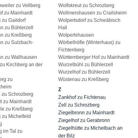
weiler zu Vellberg
Wolfskreut zu Schrozberg
f zu Mainhardt
Wollmershausen zu Crailsheim
 zu Gaildorf
Wolpertsdorf zu Schwäbisch
n zu Bühlerzell
Hall
n zu Kreßberg
Wolpertshausen
n zu Sulzbach-
Wörbelhöfle (Winterhaus) zu
Fichtenberg
n zu Wallhausen
Württemberger Hof zu Mainhardt
zu Kirchberg an der
Wurzelbühl zu Bühlerzell
Wurzelhof zu Bühlerzell
rg zu
Wüstenau zu Kreßberg
kheim
Z
 zu Schrozberg
Zankhof zu Fichtenau
t zu Mainhardt
Zell zu Schrozberg
e zu Kreßberg
Ziegelbronn zu Mainhardt
 zu Michelfeld
Ziegelhof zu Gerabronn
g
Ziegelhütte zu Michelbach an
 im Tal zu
der Bilz