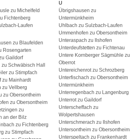
U
äusle zu Michelfeld
Übrigshausen zu
zu Fichtenberg
Untermünkheim
Sulzbach-Laufen
Uhlbach zu Sulzbach-Laufen
Ummenhofen zu Obersontheim
Unteraspach zu Ilshofen
usen zu Blaufelden
Unterdeufstetten zu Fichtenau
u Rosengarten
Untere Kornberger Sägmühle zu
zu Gaildorf
Oberrot
zu Schwäbisch Hall
Untereichenrot zu Schrozberg
ler zu Stimpfach
Unterfischach zu Obersontheim
 zu Mainhardt
Untermünkheim
 zu Vellberg
Unterregenbach zu Langenburg
u zu Obersontheim
Unterrot zu Gaildorf
ofen zu Obersontheim
Unterscheffach zu
tzingen zu
Wolpertshausen
 an der Bilz
Unterschmerach zu Ilshofen
nbach zu Fichtenberg
Untersontheim zu Obersontheim
g zu Stimpfach
Unterspeltach zu Frankenhardt