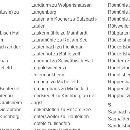
Landturm zu Wolpertshausen
Rotmühle 
äusle) zu
Langenburg
Rotmühle 
Laufen am Kocher zu Sulzbach-
Rotmühle 
Laufen
Rötsweile
isch Hall
Laukenmühle zu Mainhardt
Rübgarten
im
Lauramühle zu Rot am See
Rückersha
ch an der
Lautenbach zu Fichtenau
Rückertsb
Lautenhof zu Bühlerzell
Rückertsh
enau
Lehenhof zu Schwäbisch Hall
Rüddern z
elfeld
Leipoldsweiler zu
Rudelsdor
Untermünkheim
Rudolfsbe
Lemberg zu Michelfeld
Ruppersba
Bühlerzell
Lemberghaus zu Michelfeld
Ruppertsho
htenau
Lendsiedel zu Kirchberg an der
Rupphof z
Crailsheim
Jagst
S
Gerabronn
Lenkerstetten zu Rot am See
Saalbach 
Kirchberg
Lentersweiler zu Blaufelden
Säghalden
Leofels zu Ilshofen
Sandelsbro