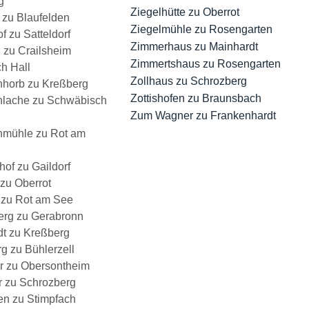
g
Ziegelhütte zu Oberrot
 zu Blaufelden
Ziegelmühle zu Rosengarten
 zu Satteldorf
Zimmerhaus zu Mainhardt
 zu Crailsheim
Zimmertshaus zu Rosengarten
h Hall
Zollhaus zu Schrozberg
horb zu Kreßberg
Zottishofen zu Braunsbach
lache zu Schwäbisch
Zum Wagner zu Frankenhardt
mühle zu Rot am
of zu Gaildorf
zu Oberrot
zu Rot am See
erg zu Gerabronn
dt zu Kreßberg
g zu Bühlerzell
ür zu Obersontheim
r zu Schrozberg
en zu Stimpfach