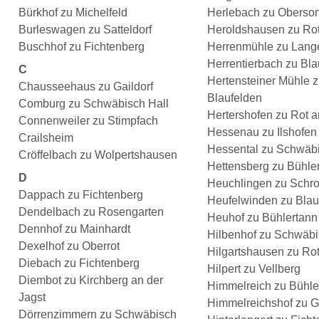
Bürkhof zu Michelfeld
Herlebach zu Oberso
Burleswagen zu Satteldorf
Heroldshausen zu Ro
Buschhof zu Fichtenberg
Herrenmühle zu Lang
Herrentierbach zu Bla
C
Hertensteiner Mühle 
Chausseehaus zu Gaildorf
Blaufelden
Comburg zu Schwäbisch Hall
Hertershofen zu Rot 
Connenweiler zu Stimpfach
Hessenau zu Ilshofen
Crailsheim
Hessental zu Schwäbi
Cröffelbach zu Wolpertshausen
Hettensberg zu Bühle
D
Heuchlingen zu Schr
Dappach zu Fichtenberg
Heufelwinden zu Blau
Dendelbach zu Rosengarten
Heuhof zu Bühlertann
Dennhof zu Mainhardt
Hilbenhof zu Schwäbi
Dexelhof zu Oberrot
Hilgartshausen zu Ro
Diebach zu Fichtenberg
Hilpert zu Vellberg
Diembot zu Kirchberg an der
Himmelreich zu Bühle
Jagst
Himmelreichshof zu 
Dörrenzimmern zu Schwäbisch