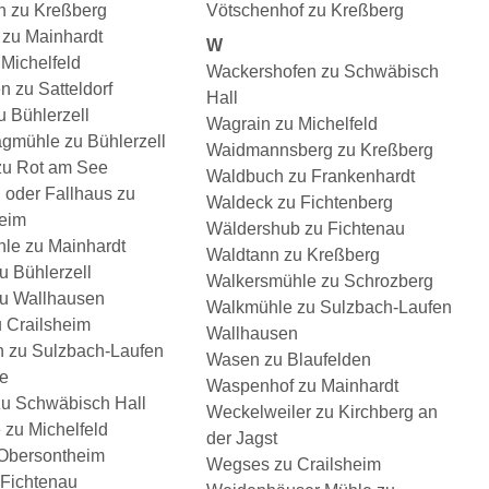
h zu Kreßberg
Vötschenhof zu Kreßberg
 zu Mainhardt
W
Michelfeld
Wackershofen zu Schwäbisch
 zu Satteldorf
Hall
 Bühlerzell
Wagrain zu Michelfeld
mühle zu Bühlerzell
Waidmannsberg zu Kreßberg
zu Rot am See
Waldbuch zu Frankenhardt
 oder Fallhaus zu
Waldeck zu Fichtenberg
eim
Wäldershub zu Fichtenau
le zu Mainhardt
Waldtann zu Kreßberg
u Bühlerzell
Walkersmühle zu Schrozberg
u Wallhausen
Walkmühle zu Sulzbach-Laufen
u Crailsheim
Wallhausen
 zu Sulzbach-Laufen
Wasen zu Blaufelden
e
Waspenhof zu Mainhardt
zu Schwäbisch Hall
Weckelweiler zu Kirchberg an
 zu Michelfeld
der Jagst
 Obersontheim
Wegses zu Crailsheim
 Fichtenau