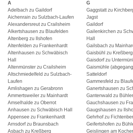
A
G
Adelbach zu Gaildorf
Gaggstatt zu Kirchber
Aichenrain zu Sulzbach-Laufen
Jagst
Alexandersreut zu Crailsheim
Gaildorf
Alkertshausen zu Blaufelden
Gailenkirchen zu Sch
Altenberg zu Ilshofen
Hall
Altenfelden zu Frankenhardt
Gailsbach zu Mainhar
Altenhausen zu Schwäbisch
Gaisbühl zu Kreßberg
Hall
Gaisdorf zu Untermü
Altenmünster zu Crailsheim
Gaismühle (abgegange
Altschmiedelfeld zu Sulzbach-
Satteldorf
Laufen
Gammesfeld zu Blauf
Amlishagen zu Gerabronn
Ganertshausen zu Sc
Ammertsweiler zu Mainhardt
Gantenwald zu Bühler
Amselhalde zu Oberrot
Gauchshausen zu Fra
Anhausen zu Schwäbisch Hall
Gaugshausen zu Ilsh
Appensee zu Frankenhardt
Gehrhof zu Fichtenbe
Arnsdorf zu Braunsbach
Geifertshofen zu Bühle
Asbach zu Kreßberg
Geislingen am Kocher