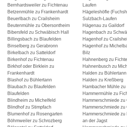
Bernhardsweiler zu Fichtenau
Laufen
Betzenmühle zu Frankenhardt
Hägeleshöfle (Fuchsh
Beuerlbach zu Crailsheim
Sulzbach-Laufen
Beutenmühle zu Obersontheim
Hägenau zu Gaildorf
Bibersfeld zu Schwäbisch Hall
Hagenbach zu Schwäb
Billingsbach zu Blaufelden
Hagenhof zu Crailshe
Binselberg zu Gerabronn
Hagenhof zu Michelba
Birkelbach zu Satteldorf
Bilz
Birkenhof zu Fichtenau
Hahnenberg zu Ficht
Birkhof oder Birklein zu
Hahnenbusch zu Mich
Frankenhardt
Halden zu Bühlertann
Blashof zu Bühlertann
Halden zu Kreßberg
Blaubach zu Blaufelden
Hambacher Mühle zu 
Blaufelden
Hammermühle zu Fic
Blindheim zu Michelfeld
Hammerschmiede zu 
Blindhof zu Stimpfach
Hammerschmiede zu 
Blumenhof zu Rosengarten
Hammerschmiede zu 
Böhmweiler zu Schrozberg
an der Jagst