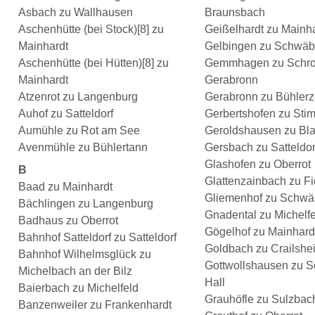
Asbach zu Wallhausen
Braunsbach
Aschenhütte (bei Stock)[8] zu
Geißelhardt zu Mainh
Mainhardt
Gelbingen zu Schwäbi
Aschenhütte (bei Hütten)[8] zu
Gemmhagen zu Schro
Mainhardt
Gerabronn
Atzenrot zu Langenburg
Gerabronn zu Bühlerz
Auhof zu Satteldorf
Gerbertshofen zu Sti
Aumühle zu Rot am See
Geroldshausen zu Bla
Avenmühle zu Bühlertann
Gersbach zu Satteldor
Glashofen zu Oberrot
B
Glattenzainbach zu F
Baad zu Mainhardt
Gliemenhof zu Schwäb
Bächlingen zu Langenburg
Gnadental zu Michelfe
Badhaus zu Oberrot
Gögelhof zu Mainhard
Bahnhof Satteldorf zu Satteldorf
Goldbach zu Crailshe
Bahnhof Wilhelmsglück zu
Gottwollshausen zu 
Michelbach an der Bilz
Hall
Baierbach zu Michelfeld
Grauhöfle zu Sulzbac
Banzenweiler zu Frankenhardt