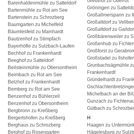
Greuthof zu Oberrot
Barenhaldenmühle zu Satteldorf
Gröningen zu Satteldo
Bartenmühle zu Rot am See
Großallmerspann zu I
Bartenstein zu Schrozberg
Großaltdorf zu Vellber
Baumgarten zu Michelfeld
Großaltdorf zu Gaildor
Bäumlesfeld zu Mainhardt
Großbärenweiler zu S
Bautzenhof zu Stimpfach
Großenhub zu Fichte
Bayerhöfle zu Sulzbach-Laufen
Großforst zu Gerabro
Bechhof zu Frankenhardt
Großstadel zu Ilshofe
Beeghof zu Satteldorf
Grunbachsägmühle z
Beilsteinmühle zu Obersontheim
Frankenhardt
Beimbach zu Rot am See
Gründelhardt zu Fran
Belzhof zu Frankenhardt
Gschlachtenbretzinge
Bemberg zu Rot am See
Michelbach an der Bil
Benzenhof zu Bühlerzell
Gunzach zu Fichtena
Benzenhof zu Obersontheim
Gütbach zu Schrozbe
Bergbronn zu Kreßberg
Bergertshofen zu Kreßberg
H
Berghaus zu Schrozberg
Haagen zu Untermün
Berghof zu Rosengarten
Hägelesburg zu Sulz