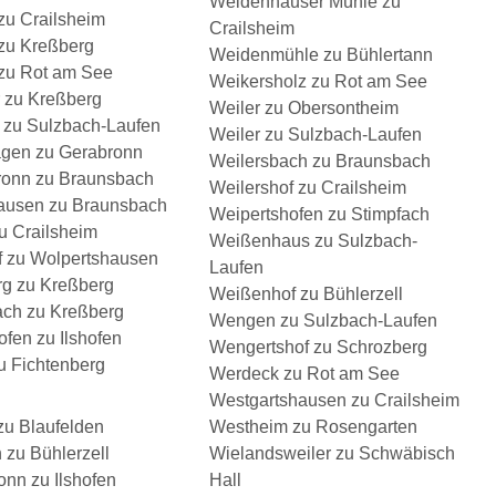
Weidenhäuser Mühle zu
zu Crailsheim
Crailsheim
zu Kreßberg
Weidenmühle zu Bühlertann
zu Rot am See
Weikersholz zu Rot am See
r zu Kreßberg
Weiler zu Obersontheim
 zu Sulzbach-Laufen
Weiler zu Sulzbach-Laufen
gen zu Gerabronn
Weilersbach zu Braunsbach
ronn zu Braunsbach
Weilershof zu Crailsheim
ausen zu Braunsbach
Weipertshofen zu Stimpfach
u Crailsheim
Weißenhaus zu Sulzbach-
f zu Wolpertshausen
Laufen
rg zu Kreßberg
Weißenhof zu Bühlerzell
ch zu Kreßberg
Wengen zu Sulzbach-Laufen
fen zu Ilshofen
Wengertshof zu Schrozberg
u Fichtenberg
Werdeck zu Rot am See
Westgartshausen zu Crailsheim
zu Blaufelden
Westheim zu Rosengarten
 zu Bühlerzell
Wielandsweiler zu Schwäbisch
nn zu Ilshofen
Hall