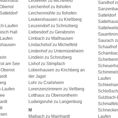
Mainhardt
Leoweiler zu Michelfeld
Sandhof z
Oberrot
Lerchenhof zu Ilshofen
Sanzenbac
atteldorf
Lerchenmühle zu Ilshofen
Satteldorf
Leukershausen zu Kreßberg
Sattelhaus
ch-Laufen
Leuzendorf zu Schrozberg
Sattelweile
isch Hall
Liebesdorf zu Gerabronn
Sauerbron
-Laufen
Limbach zu Wallhausen
Saurach z
tshausen
Lindachshof zu Michelfeld
Schaalhof
Lindenhof zu Untermünkheim
Schainbac
eim
Lindlein zu Schrozberg
Scherbenm
Rot am See
Lixhof zu Stimpfach
Scheuerha
 Oberrot
Lobenhausen zu Kirchberg an
Schimmels
ardt
der Jagst
Laufen
erg
Lohr zu Crailsheim
Schleehard
h-Laufen
Lorenzenzimmern zu Vellberg
Schloßsch
See
Lotthaus zu Obersontheim
Sulzbach-
ardt
Ludwigsruhe zu Langenburg
Schmalfel
dt
M
Schnecken
usen
Maibach zu Mainhardt
Laufen