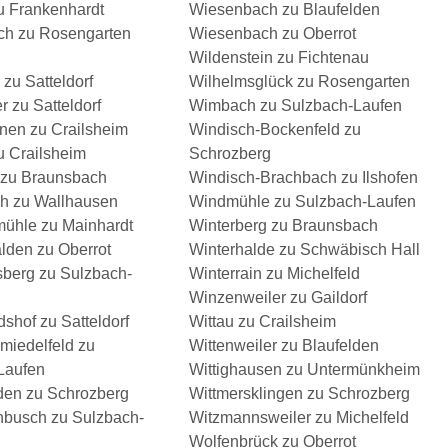
u Frankenhardt
Wiesenbach zu Blaufelden
h zu Rosengarten
Wiesenbach zu Oberrot
Wildenstein zu Fichtenau
 zu Satteldorf
Wilhelmsglück zu Rosengarten
r zu Satteldorf
Wimbach zu Sulzbach-Laufen
nen zu Crailsheim
Windisch-Bockenfeld zu
u Crailsheim
Schrozberg
 zu Braunsbach
Windisch-Brachbach zu Ilshofen
h zu Wallhausen
Windmühle zu Sulzbach-Laufen
ühle zu Mainhardt
Winterberg zu Braunsbach
lden zu Oberrot
Winterhalde zu Schwäbisch Hall
berg zu Sulzbach-
Winterrain zu Michelfeld
Winzenweiler zu Gaildorf
shof zu Satteldorf
Wittau zu Crailsheim
miedelfeld zu
Wittenweiler zu Blaufelden
Laufen
Wittighausen zu Untermünkheim
den zu Schrozberg
Wittmersklingen zu Schrozberg
busch zu Sulzbach-
Witzmannsweiler zu Michelfeld
Wolfenbrück zu Oberrot