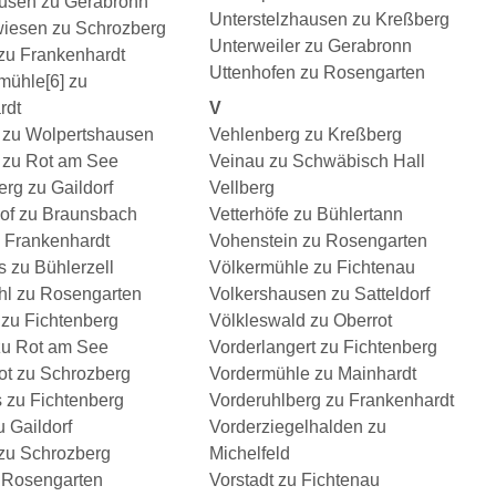
sen zu Gerabronn
Unterstelzhausen zu Kreßberg
wiesen zu Schrozberg
Unterweiler zu Gerabronn
zu Frankenhardt
Uttenhofen zu Rosengarten
mühle[6] zu
rdt
V
 zu Wolpertshausen
Vehlenberg zu Kreßberg
 zu Rot am See
Veinau zu Schwäbisch Hall
rg zu Gaildorf
Vellberg
of zu Braunsbach
Vetterhöfe zu Bühlertann
u Frankenhardt
Vohenstein zu Rosengarten
 zu Bühlerzell
Völkermühle zu Fichtenau
l zu Rosengarten
Volkershausen zu Satteldorf
 zu Fichtenberg
Völkleswald zu Oberrot
u Rot am See
Vorderlangert zu Fichtenberg
ot zu Schrozberg
Vordermühle zu Mainhardt
 zu Fichtenberg
Vorderuhlberg zu Frankenhardt
u Gaildorf
Vorderziegelhalden zu
zu Schrozberg
Michelfeld
 Rosengarten
Vorstadt zu Fichtenau