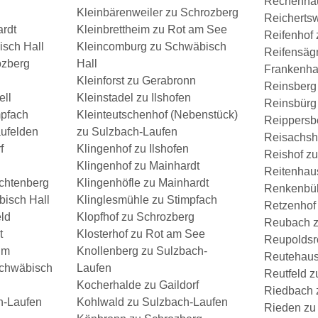
Rechenhau
Kleinbärenweiler zu Schrozberg
Reicherts
ardt
Kleinbrettheim zu Rot am See
Reifenhof 
sch Hall
Kleincomburg zu Schwäbisch
Reifensäg
zberg
Hall
Frankenha
Kleinforst zu Gerabronn
Reinsberg
ell
Kleinstadel zu Ilshofen
Reinsbürg
mpfach
Kleinteutschenhof (Nebenstück)
Reippersbe
ufelden
zu Sulzbach-Laufen
Reisachsh
f
Klingenhof zu Ilshofen
Reishof z
Klingenhof zu Mainhardt
Reitenhaus
ichtenberg
Klingenhöfle zu Mainhardt
Renkenbüh
isch Hall
Klinglesmühle zu Stimpfach
Retzenhof
ld
Klopfhof zu Schrozberg
Reubach z
t
Klosterhof zu Rot am See
Reupoldsr
im
Knollenberg zu Sulzbach-
Reutehaus
Schwäbisch
Laufen
Reutfeld z
Kocherhalde zu Gaildorf
Riedbach 
h-Laufen
Kohlwald zu Sulzbach-Laufen
Rieden zu