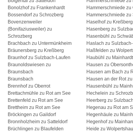
Bölgental zu Satteldorf
Hammerschmiede zu 
Bonolzhof zu Frankenhardt
Hammerschmiede zu 
Bossendorf zu Schrozberg
Hammerschmiede zu S
Bovenzenweiler
Haselhof zu Kreßberg
(Bonifaziusweiler) zu
Hasenberg zu Sulzba
Schrozberg
Hasenbühl zu Schwäb
Brachbach zu Untermünkheim
Haslach zu Sulzbach
Bräunersberg zu Kreßberg
Haßfelden zu Wolper
Braunhof zu Sulzbach-Laufen
Haubühl zu Mainhardt
Braunoldswiesen zu
Hausen zu Obersonth
Braunsbach
Hausen am Bach zu 
Braunsbach
Hausen an der Rot zu
Brennhof zu Oberrot
Hausenbühl zu Mainh
Brettachmühle zu Rot am See
Hechelein zu Schrozb
Brettenfeld zu Rot am See
Heerberg zu Sulzbac
Brettheim zu Rot am See
Hegenau zu Rot am 
Bröckingen zu Gaildorf
Hegenhäule zu Mainh
Bronnholzheim zu Satteldorf
Hegenhof zu Mainhar
Brüchlingen zu Blaufelden
Heide zu Wolpertsha