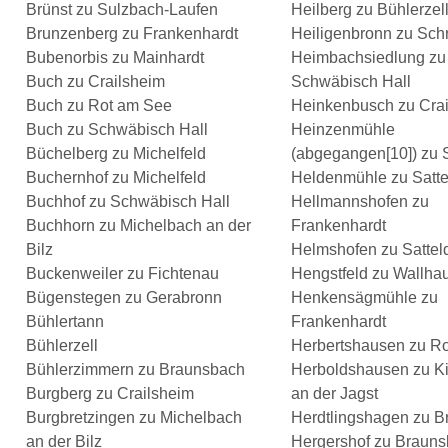
Brünst zu Sulzbach-Laufen
Heilberg zu Bühlerzel
Brunzenberg zu Frankenhardt
Heiligenbronn zu Sch
Bubenorbis zu Mainhardt
Heimbachsiedlung zu
Buch zu Crailsheim
Schwäbisch Hall
Buch zu Rot am See
Heinkenbusch zu Cra
Buch zu Schwäbisch Hall
Heinzenmühle
Büchelberg zu Michelfeld
(abgegangen[10]) zu S
Buchernhof zu Michelfeld
Heldenmühle zu Satte
Buchhof zu Schwäbisch Hall
Hellmannshofen zu
Buchhorn zu Michelbach an der
Frankenhardt
Bilz
Helmshofen zu Satteld
Buckenweiler zu Fichtenau
Hengstfeld zu Wallha
Bügenstegen zu Gerabronn
Henkensägmühle zu
Bühlertann
Frankenhardt
Bühlerzell
Herbertshausen zu R
Bühlerzimmern zu Braunsbach
Herboldshausen zu Ki
Burgberg zu Crailsheim
an der Jagst
Burgbretzingen zu Michelbach
Herdtlingshagen zu 
an der Bilz
Hergershof zu Braun