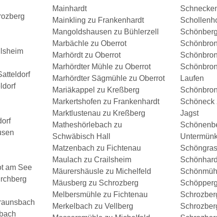
l
Mainhardt
Schnecken
rozberg
Mainkling zu Frankenhardt
Schollenho
Mangoldshausen zu Bühlerzell
Schönberg
Marbächle zu Oberrot
Schönbron
ilsheim
Marhördt zu Oberrot
Schönbron
Marhördter Mühle zu Oberrot
Schönbron
atteldorf
Marhördter Sägmühle zu Oberrot
Laufen
ldorf
Mariäkappel zu Kreßberg
Schönbron
Markertshofen zu Frankenhardt
Schöneck 
Marktlustenau zu Kreßberg
Jagst
orf
Matheshörlebach zu
Schönenbe
usen
Schwäbisch Hall
Untermün
Matzenbach zu Fichtenau
Schöngras
Maulach zu Crailsheim
Schönhard
ot am See
Mäurershäusle zu Michelfeld
Schönmühl
rchberg
Mäusberg zu Schrozberg
Schöpperg
Melbersmühle zu Fichtenau
Schrozber
Braunsbach
Merkelbach zu Vellberg
Schrozberg
sbach