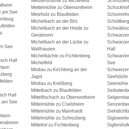
Messersmühle zu Michelfeld
Schrozber
ntheim
Mettelmühle zu Obersontheim
Schuckhof
t am See
Metzholz zu Blaufelden
Schummhof
enburg
Michelbach an der Bilz
Schüttberg
ufelden
Michelbach an der Heide zu
Schwäbisc
zu
Gerabronn
Schwarzen
Michelbach an der Lücke zu
Schwarzen
am See
Wallhausen
Hall
Michelbächle zu Fichtenberg
Schwarzen
sch Hall
Michelfeld
See
rtann
Mistlau zu Kirchberg an der
Schweizerh
ozberg
Jagst
Seehölzle 
felden
Mistlau zu Kreßberg
Seemühle 
Mittelbach zu Blaufelden
Seibotenb
sch Hall
Mittelfischach zu Obersontheim
Selgensta
t am See
Mittelmühle zu Crailsheim
Senzenber
Mittelmühle zu Mainhardt
Siehdichf
rtann
Mittelmühle zu Schrozberg
Sigisweile
Gerabronn
Mittelrot zu Fichtenberg
Siglershof