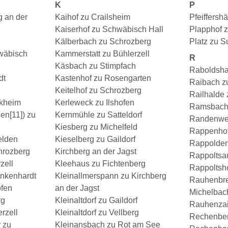
K
P
g an der
Kaihof zu Crailsheim
Pfeiffersh
Kaiserhof zu Schwäbisch Hall
Plapphof 
Kälberbach zu Schrozberg
Platz zu 
wäbisch
Kammerstatt zu Bühlerzell
R
Käsbach zu Stimpfach
Raboldsha
dt
Kastenhof zu Rosengarten
Raibach z
Keitelhof zu Schrozberg
Railhalde 
nkheim
Kerleweck zu Ilshofen
Ramsbach 
n[11]) zu
Kernmühle zu Satteldorf
Randenwei
Kiesberg zu Michelfeld
Rappenhof
elden
Kieselberg zu Gaildorf
Rappolden
hrozberg
Kirchberg an der Jagst
Rappoltsa
zell
Kleehaus zu Fichtenberg
Rappoltsh
nkenhardt
Kleinallmerspann zu Kirchberg
Rauhenbre
ofen
an der Jagst
Michelbach
rg
Kleinaltdorf zu Gaildorf
Rauhenzai
rzell
Kleinaltdorf zu Vellberg
Rechenber
 zu
Kleinansbach zu Rot am See